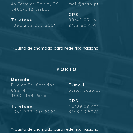
Av.Torre de Belém, 29
mail@acap.pt
1400-342 Lisboa
GPS
Telefone
38º42'05" N
+351 213 035 300*
9º12'50.4 W
*(Custo de chamada para rede fixa nacional)
PORTO
Morada
Rua de Stª Catarina,
E-mail
693, 4º
porto@acap.pt
4000-454 Porto
GPS
Telefone
41º09'08.4"N
+351 222 005 606*
8º36'13.5"W
*(Custo de chamada para rede fixa nacional)