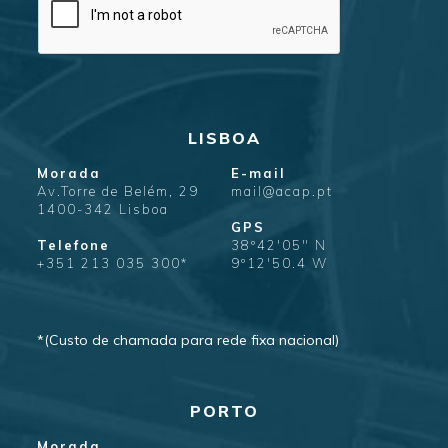
LISBOA
Morada
E-mail
Av.Torre de Belém, 29
mail@acap.pt
1400-342 Lisboa
GPS
Telefone
38º42'05" N
+351 213 035 300*
9º12'50.4 W
*(Custo de chamada para rede fixa nacional)
PORTO
Morada