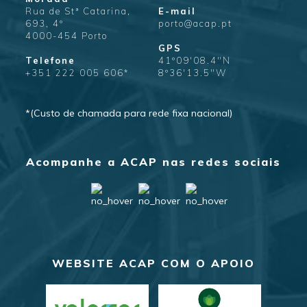
Rua de Stª Catarina,
E-mail
693, 4º
porto@acap.pt
4000-454 Porto
GPS
Telefone
41º09'08.4"N
+351 222 005 606*
8º36'13.5"W
*(Custo de chamada para rede fixa nacional)
Acompanhe a ACAP nas redes sociais
WEBSITE ACAP COM O APOIO