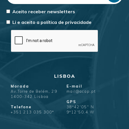
Aceito receber newsletters
Li e aceito a
política de privacidade
LISBOA
Morada
E-mail
Av.Torre de Belém, 29
mail@acap.pt
1400-342 Lisboa
GPS
Telefone
38º42'05" N
+351 213 035 300*
9º12'50.4 W