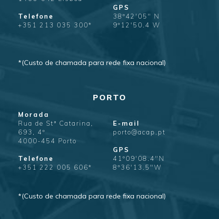
GPS
Telefone
38º42'05" N
+351 213 035 300*
9º12'50.4 W
*(Custo de chamada para rede fixa nacional)
PORTO
Morada
Rua de Stª Catarina,
E-mail
693, 4º
porto@acap.pt
4000-454 Porto
GPS
Telefone
41º09'08.4"N
+351 222 005 606*
8º36'13.5"W
*(Custo de chamada para rede fixa nacional)